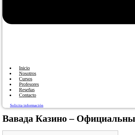
Inicio
Nosotros
Cursos
Profesores
Reseñas
Contacto
Solicita información
Вавада Казино – Официальный