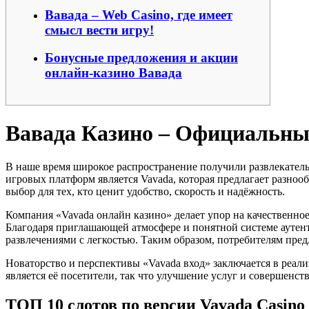
Вавада – Web Casino, где имеет
смысл вести игру!
Бонусные предложения и акции
онлайн-казино Вавада
Вавада Казино – Официальный
В наше время широкое распространение получили развлекател
игровых платформ является Vavada, которая предлагает разно
выбор для тех, кто ценит удобство, скорость и надёжность.
Компания «Vavada онлайн казино» делает упор на качественно
Благодаря приглашающей атмосфере и понятной системе аутен
развлечениями с легкостью. Таким образом, потребителям пред
Новаторство и перспективы «Vavada вход» заключается в реа
является её посетители, так что улучшение услуг и совершенс
ТОП 10 слотов по версии Vavada Casino 