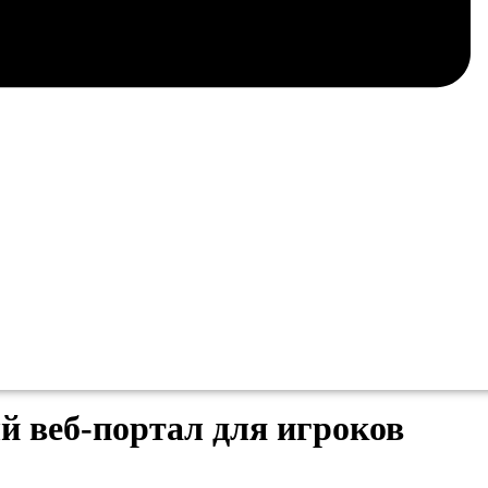
 веб-портал для игроков