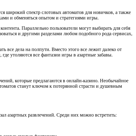
тся широкий спектр слотовых автоматов для новичков, а также
ками и обменяться опытом и стратегиями игры.
контента. Параллельно пользователи могут выбирать для себя
зоваться и другими разделами любом подобного рода сервисах,
ть все дела на полпути. Вместо этого все лежит далеко от
 где утоляются все фантазии игры в азартные забавы.
ечений, которые предлагаются в онлайн-казино. Необычайное
томатов станут ключом к потерянной страсти и душевным
зал азартных развлечений. Среди них можно встретить: