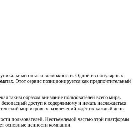
м уникальный опыт и возможности. Одной из популярных
томатах. Этот сервис позиционируется как предпочтительный
кая таким образом внимание пользователей всего мира.
 безопасный доступ к содержимому и начать наслаждаться
магический мир игровых развлечений ждёт их каждый день.
ности пользователей. Неотъемлемой частью этой платформы
яет основные ценности компании.