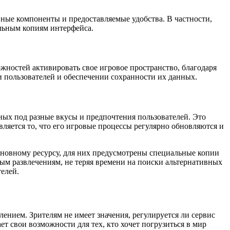
вные компоненты и предоставляемые удобства. В частности,
альным копиям интерфейса.
ожностей активировать свое игровое пространство, благодаря
 пользователей и обеспечении сохранности их данных.
ных под разные вкусы и предпочтения пользователей. Это
вляется то, что его игровые процессы регулярно обновляются и
сновному ресурсу, для них предусмотрены специальные копии
мым развлечениям, не теряя времени на поиски альтернативных
телей.
ением. Зрителям не имеет значения, регулируется ли сервис
ет свои возможности для тех, кто хочет погрузиться в мир