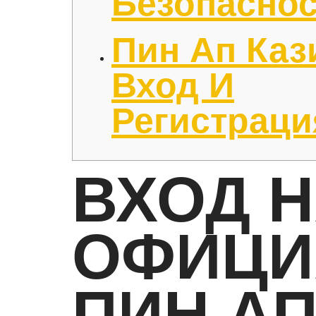
Безопаснос
Пин Ап Каз
Вход И
Регистраци
ВХОД 
ОФИЦИ
ПИН А