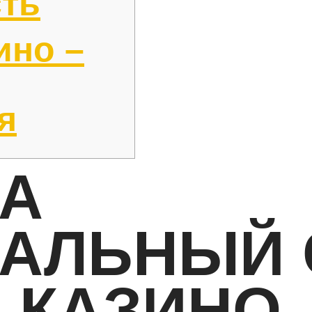
ть
ино –
я
НА
АЛЬНЫЙ 
П КАЗИНО