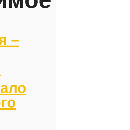
я –
я
кало
го