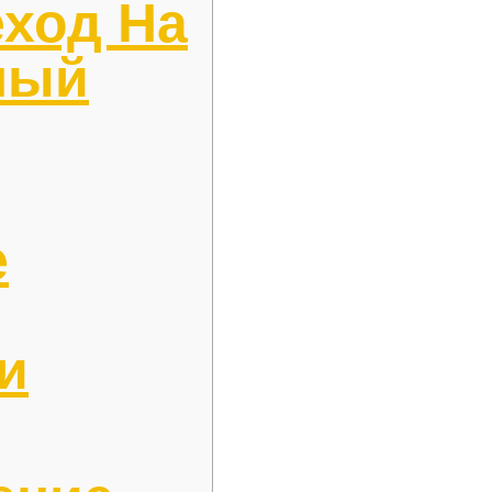
еход На
ный
е
и