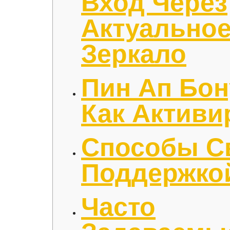
Вход Через
Актуально
Зеркало
Пин Ап Бон
Как Активи
Способы С
Поддержко
Часто