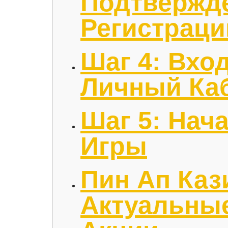
Подтвержд
Регистраци
Шаг 4: Вхо
Личный Ка
Шаг 5: Нач
Игры
Пин Ап Каз
Актуальны