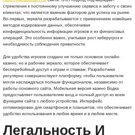
стремление к постоянному улучшению сервиса и заботу о своих
клиентах, что является важным фактором для успеха на рынке.
Во-первых, зеркала разрабатываются с применением новейших
методов кодирования данных, обеспечивая
конфиденциальность информации игроков и их финансовых
операций. Это особенно важно, учитывая рост киберугроз и
необходимость соблюдения приватности.
Для удобства игроков создано не только основное онлайн-
казино, но и рабочее зеркало, которое обеспечивает
бесперебойный доступ к играм и ставкам. Разработчики
регулярно совершенствуют платформу, чтобы пользователи
могли наслаждаться полным функционалом, независимо от
работы основного сайта. Мобильная версия казино Водка
предоставляет пользователям вход и полный доступ ко всем
функциям сайта с любого устройства. Интерфейс
оптимизирован для смартфонов и планшетов, что обеспечивает
удобство использования в любое время и в любом месте.
Легальность И