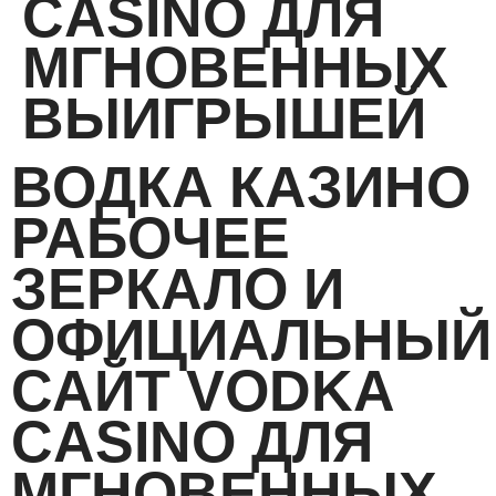
CASINO ДЛЯ
МГНОВЕННЫХ
ВЫИГРЫШЕЙ
ВОДКА КАЗИНО
РАБОЧЕЕ
ЗЕРКАЛО И
ОФИЦИАЛЬНЫЙ
САЙТ VODKA
CASINO ДЛЯ
МГНОВЕННЫХ