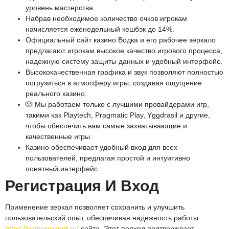
уровень мастерства.
Набрав необходимое количество очков игрокам
начисляется еженедельный кешбэк до 14%.
Официальный сайт казино Водка и его рабочее зеркало
предлагают игрокам высокое качество игрового процесса,
надежную систему защиты данных и удобный интерфейс.
Высококачественная графика и звук позволяют полностью
погрузиться в атмосферу игры, создавая ощущение
реального казино.
🎲 Мы работаем только с лучшими провайдерами игр,
такими как Playtech, Pragmatic Play, Yggdrasil и другие,
чтобы обеспечить вам самые захватывающие и
качественные игры.
Казино обеспечивает удобный вход для всех
пользователей, предлагая простой и интуитивно
понятный интерфейс.
Регистрация И Вход
Применение зеркал позволяет сохранить и улучшить
пользовательский опыт, обеспечивая надежность работы
https://planarexpert.ru/
сайта. Этот подход подтверждает