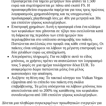
Προσφέρεται ένα ταμείο μετρητών που φτάνει τα 1.500
ευρώ και συμπληρώνεται με πάνω από εκατό FS. Η
προαναφερθείσα συμφωνία παρέχεται για τους τρεις πρώτους
λογαριασμούς χρηματοδότησης και τις υποχρεωτικές
προδιαγραφές playthrough ίσες με 40x για μετρητά και 30x
για επιπλέον γύρους κουλοχέρηδων.
Επιστροφή χρημάτων: Αυτή η προσφορά είναι ένα κλάσμα
των κεφαλαίων που χάνονται σε τζόγο που εκτελούνται κατά
τη διάρκεια της περιόδου των επτά ημερών που
περιλαμβάνεται στο υπόλοιπο ανταμοιβής του παίκτη.
Πιστώνεται ανελλιπώς στο προφίλ σας κάθε επτά ημέρες. Οι
παίκτες είναι υπόχρεοι να λάβουν τη μέγιστη επιστροφή των
δύο χιλιάδων ευρώ ως αποζημίωση.
Απεριόριστες πληρωμές: Για να λάβετε αυτό το είδος
μπόνους, οι χρήστες πρέπει να ανανεώσουν τον λογαριασμό
τους 5 φορές σε μια ημέρα τουλάχιστον δέκα EUR. Το
αναφερόμενο δώρο πιστώνεται μόλις ένα μέλος
ικανοποιήσει την απαίτηση.
Αυξήστε τη θέση σας: Το τακτικό κίνητρο του Vulkan Vegas
εξαρτάται από το επίπεδο του παίκτη στη σκάλα
επιβράβευσης. Τα μέλη υπόσχονται να λάβουν μπόνους που
αποτελούνται από το 200% της κατάθεσης του κεφαλαίου
συνοδευόμενα από 100 επιπλέον γύρους κουλοχέρηδων.
Δίνεται μια πληθώρα συγκεκριμένων προωθητικών ενεργειών για