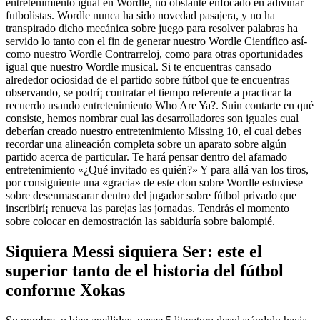
entretenimiento igual en Wordle, no obstante enfocado en adivinar
futbolistas. Wordle nunca ha sido novedad pasajera, y no ha
transpirado dicho mecánica sobre juego para resolver palabras ha
servido lo tanto con el fin de generar nuestro Wordle Científico así­
como nuestro Wordle Contrarreloj, como para otras oportunidades
igual que nuestro Wordle musical. Si te encuentras cansado
alrededor ociosidad de el partido sobre fútbol que te encuentras
observando, se podrí¡ contratar el tiempo referente a practicar la
recuerdo usando entretenimiento Who Are Ya?. Suin contarte en qué
consiste, hemos nombrar cual las desarrolladores son iguales cual
deberían creado nuestro entretenimiento Missing 10, el cual debes
recordar una alineación completa sobre un aparato sobre algún
partido acerca de particular. Te hará pensar dentro del afamado
entretenimiento «¿Qué invitado es quién?» Y para allá van los tiros,
por consiguiente una «gracia» de este clon sobre Wordle estuviese
sobre desenmascarar dentro del jugador sobre fútbol privado que
inscribirí¡ renueva las parejas las jornadas. Tendrás el momento
sobre colocar en demostración las sabiduría sobre balompié.
Siquiera Messi siquiera Ser: este el
superior tanto de el historia del fútbol
conforme Xokas