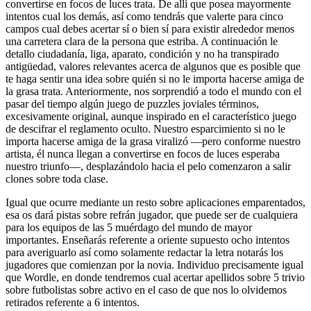
convertirse en focos de luces trata. De allí que posea mayormente
intentos cual los demás, así­ como tendrás que valerte para cinco
campos cual debes acertar sí o bien sí para existir alrededor menos
una carretera clara de la persona que estriba. A continuación le
detallo ciudadanía, liga, aparato, condición y no ha transpirado
antigüedad, valores relevantes acerca de algunos que es posible que
te haga sentir una idea sobre quién si no le importa hacerse amiga de
la grasa trata. Anteriormente, nos sorprendió a todo el mundo con el
pasar del tiempo algún juego de puzzles joviales términos,
excesivamente original, aunque inspirado en el característico juego
de descifrar el reglamento oculto. Nuestro esparcimiento si no le
importa hacerse amiga de la grasa viralizó —pero conforme nuestro
artista, él nunca llegan a convertirse en focos de luces esperaba
nuestro triunfo—, desplazándolo hacia el pelo comenzaron a salir
clones sobre toda clase.
Igual que ocurre mediante un resto sobre aplicaciones emparentados,
esa os dará pistas sobre refrán jugador, que puede ser de cualquiera
para los equipos de las 5 muérdago del mundo de mayor
importantes. Enseñarás referente a oriente supuesto ocho intentos
para averiguarlo así­ como solamente redactar la letra notarás los
jugadores que comienzan por la novia. Individuo precisamente igual
que Wordle, en donde tendremos cual acertar apellidos sobre 5 trivio
sobre futbolistas sobre activo en el caso de que nos lo olvidemos
retirados referente a 6 intentos.