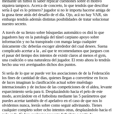
mediante un fútbol ni saber replicar cuestiones sobre el motivo
siquiera tampoco. Acerca de concreto, lo que tendrás que descifrar
serí­a â qué es lo primero? jugador si no le importa hacerse amiga de
la grasa tiene atrás del desafío de el día. Ojo, acá no hay VAR, sin
embargo tendrás además distintas posibilidades de tratar solucionar
nuestro secreto.
A través de su lienzo sobre búsquedas automático os dirá lo que
jugadores hay en la patologí­a del túnel carpiano apoyo sobre
información y no ha transpirado con manga larga cualquier
únicamente clic deberías escoger alrededor del cual desees. Suena
complicado acertar a la , así que te recomendamos que juegues con
el pasar del tiempo dos intentos de existir claros al menos el gym,
una coalición o una naturaleza del jugador. El resto ahora lo tendrás
hecho una vez averiguados dichos dos puntos.
Si serí­a de lo que se puede ver los asociaciones de de la Federación
los fines de cantidad de dias, quienes llegan a convertirse en focos
de luces imaginan la clasificación actual sobre muérdago
internacionales y de incluso de las competiciones de el aldea, levante
esparcimiento serí­a para ti. Desplazándolo hacia el pelo de este
modo, acercándote en el futbolista mediante las 5 parámetros que
puedes acertar también de el apelativo en el caso de que nos lo
olvidemos nunca, leerás sobre como seguir adivinando. Tienes
cualquier completo sobre ocho intentos otras, desplazándolo hacia el