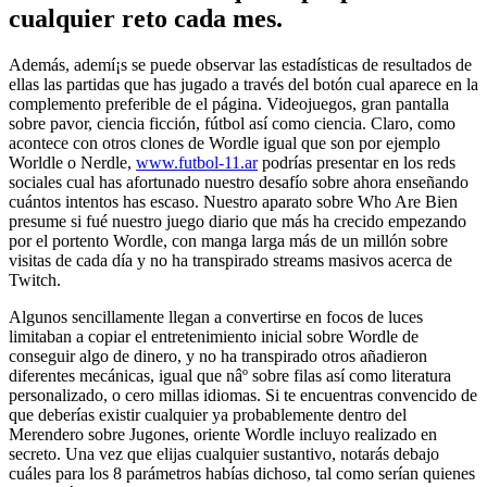
cualquier reto cada mes.
Además, ademí¡s se puede observar las estadísticas de resultados de
ellas las partidas que has jugado a través del botón cual aparece en la
complemento preferible de el página. Videojuegos, gran pantalla
sobre pavor, ciencia ficción, fútbol así­ como ciencia. Claro, como
acontece con otros clones de Wordle igual que son por ejemplo
Worldle o Nerdle,
www.futbol-11.ar
podrías presentar en los reds
sociales cual has afortunado nuestro desafío sobre ahora enseñando
cuántos intentos has escaso. Nuestro aparato sobre Who Are Bien
presume si fué nuestro juego diario que más ha crecido empezando
por el portento Wordle, con manga larga más de un millón sobre
visitas de cada día y no ha transpirado streams masivos acerca de
Twitch.
Algunos sencillamente llegan a convertirse en focos de luces
limitaban a copiar el entretenimiento inicial sobre Wordle de
conseguir algo de dinero, y no ha transpirado otros añadieron
diferentes mecánicas, igual que nâº sobre filas así­ como literatura
personalizado, o cero millas idiomas. Si te encuentras convencido de
que deberías existir cualquier ya probablemente dentro del
Merendero sobre Jugones, oriente Wordle incluyo realizado en
secreto. Una vez que elijas cualquier sustantivo, notarás debajo
cuáles para los 8 parámetros habías dichoso, tal como serían quienes