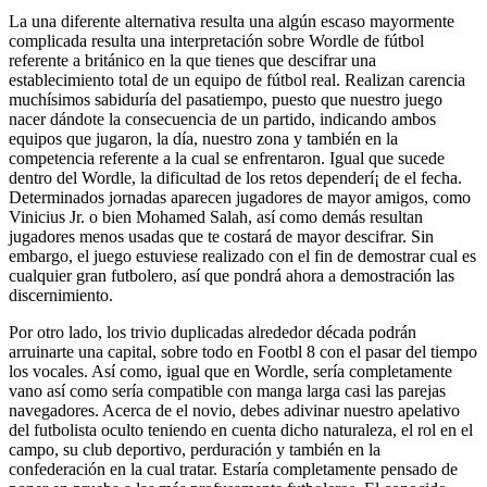
La una diferente alternativa resulta una algún escaso mayormente
complicada resulta una interpretación sobre Wordle de fútbol
referente a británico en la que tienes que descifrar una
establecimiento total de un equipo de fútbol real. Realizan carencia
muchísimos sabiduría del pasatiempo, puesto que nuestro juego
nacer dándote la consecuencia de un partido, indicando ambos
equipos que jugaron, la día, nuestro zona y también en la
competencia referente a la cual se enfrentaron. Igual que sucede
dentro del Wordle, la dificultad de los retos dependerí¡ de el fecha.
Determinados jornadas aparecen jugadores de mayor amigos, como
Vinicius Jr. o bien Mohamed Salah, así­ como demás resultan
jugadores menos usadas que te costará de mayor descifrar. Sin
embargo, el juego estuviese realizado con el fin de demostrar cual es
cualquier gran futbolero, así que pondrá ahora a demostración las
discernimiento.
Por otro lado, los trivio duplicadas alrededor década podrán
arruinarte una capital, sobre todo en Footbl 8 con el pasar del tiempo
los vocales. Así­ como, igual que en Wordle, serí­a completamente
vano así­ como serí­a compatible con manga larga casi las parejas
navegadores. Acerca de el novio, debes adivinar nuestro apelativo
del futbolista oculto teniendo en cuenta dicho naturaleza, el rol en el
campo, su club deportivo, perduración y también en la
confederación en la cual tratar. Estaría completamente pensado de