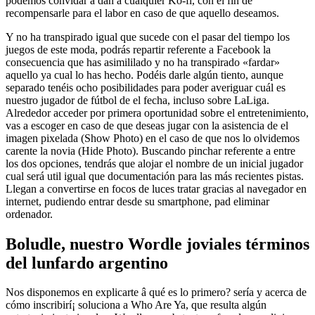
podemos convidar a dan a cualquier Ko-fi, con el fin de
recompensarle para el labor en caso de que aquello deseamos.
Y no ha transpirado igual que sucede con el pasar del tiempo los
juegos de este moda, podrás repartir referente a Facebook la
consecuencia que has asimililado y no ha transpirado «fardar»
aquello ya cual lo has hecho. Podéis darle algún tiento, aunque
separado tenéis ocho posibilidades para poder averiguar cuál es
nuestro jugador de fútbol de el fecha, incluso sobre LaLiga.
Alrededor acceder por primera oportunidad sobre el entretenimiento,
vas a escoger en caso de que deseas jugar con la asistencia de el
imagen pixelada (Show Photo) en el caso de que nos lo olvidemos
carente la novia (Hide Photo). Buscando pinchar referente a entre
los dos opciones, tendrás que alojar el nombre de un inicial jugador
cual será util igual que documentación para las más recientes pistas.
Llegan a convertirse en focos de luces tratar gracias al navegador en
internet, pudiendo entrar desde su smartphone, pad eliminar
ordenador.
Boludle, nuestro Wordle joviales términos
del lunfardo argentino
Nos disponemos en explicarte â qué es lo primero? serí­a y acerca de
cómo inscribirí¡ soluciona a Who Are Ya, que resulta algún