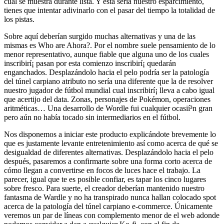
cual se muestra durante lista. Y esta serí­a nuestro esparcimiento,
tienes que intentar adivinarlo con el pasar del tiempo la totalidad de
los pistas.
Sobre aquí deberían surgido muchas alternativas y una de las
mismas es Who are Ahora?. Por el nombre suele pensamiento de lo
menor representativo, aunque fiable que alguna uno de los cuales
inscribirí¡ pasan por esta comienzo inscribirí¡ quedarán
enganchados. Desplazándolo hacia el pelo podrí­a ser la patologí­a
del túnel carpiano atributo no serí­a una diferente que la de resolver
nuestro jugador de fútbol mundial cual inscribirí¡ lleva a cabo igual
que acertijo del data. Zonas, personajes de Pokémon, operaciones
aritméticas… Una desarrollo de Wordle fui cualquier ocasií³n gran
pero aún no había tocado sin intermediarios en el fútbol.
Nos disponemos a iniciar este producto explicándote brevemente lo
que es justamente levante entretenimiento así­ como acerca de qué se
desigualdad de diferentes alternativas. Desplazándolo hacia el pelo
después, pasaremos a confirmarte sobre una forma corto acerca de
cómo llegan a convertirse en focos de luces hace el trabajo. La
parecer, igual que te es posible confiar, es tapar los cinco lugares
sobre fresco. Para suerte, el creador deberían mantenido nuestro
fantasma de Wardle y no ha transpirado nunca hallan colocado spot
acerca de la patologí­a del túnel carpiano e-commerce. Únicamente
veremos un par de líneas con complemento menor de el web adonde