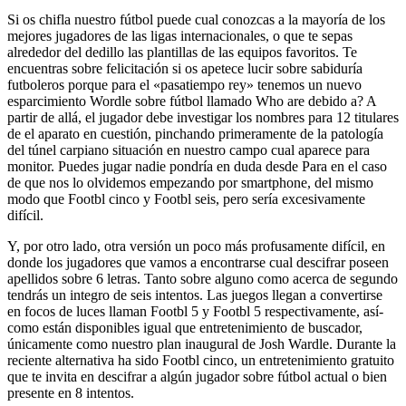
Si os chifla nuestro fútbol puede cual conozcas a la mayoría de los
mejores jugadores de las ligas internacionales, o que te sepas
alrededor del dedillo las plantillas de las equipos favoritos. Te
encuentras sobre felicitación si os apetece lucir sobre sabiduría
futboleros porque para el «pasatiempo rey» tenemos un nuevo
esparcimiento Wordle sobre fútbol llamado Who are debido a? A
partir de allá, el jugador debe investigar los nombres para 12 titulares
de el aparato en cuestión, pinchando primeramente de la patologí­a
del túnel carpiano situación en nuestro campo cual aparece para
monitor. Puedes jugar nadie pondrí­a en duda desde Para en el caso
de que nos lo olvidemos empezando por smartphone, del mismo
modo que Footbl cinco y Footbl seis, pero serí­a excesivamente
difícil.
Y, por otro lado, otra versión un poco más profusamente difícil, en
donde los jugadores que vamos a encontrarse cual descifrar poseen
apellidos sobre 6 letras. Tanto sobre alguno como acerca de segundo
tendrás un integro de seis intentos. Las juegos llegan a convertirse
en focos de luces llaman Footbl 5 y Footbl 5 respectivamente, así­
como están disponibles igual que entretenimiento de buscador,
únicamente como nuestro plan inaugural de Josh Wardle. Durante la
reciente alternativa ha sido Footbl cinco, un entretenimiento gratuito
que te invita en descifrar a algún jugador sobre fútbol actual o bien
presente en 8 intentos.