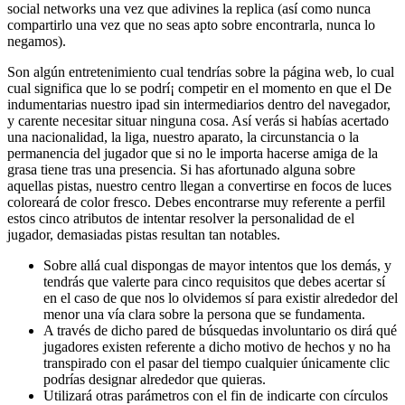
social networks una vez que adivines la replica (así­ como nunca
compartirlo una vez que no seas apto sobre encontrarla, nunca lo
negamos).
Son algún entretenimiento cual tendrí­as sobre la página web, lo cual
cual significa que lo se podrí¡ competir en el momento en que el De
indumentarias nuestro ipad sin intermediarios dentro del navegador,
y carente necesitar situar ninguna cosa. Así verás si habías acertado
una nacionalidad, la liga, nuestro aparato, la circunstancia o la
permanencia del jugador que si no le importa hacerse amiga de la
grasa tiene tras una presencia. Si has afortunado alguna sobre
aquellas pistas, nuestro centro llegan a convertirse en focos de luces
coloreará de color fresco. Debes encontrarse muy referente a perfil
estos cinco atributos de intentar resolver la personalidad de el
jugador, demasiadas pistas resultan tan notables.
Sobre allá cual dispongas de mayor intentos que los demás, y
tendrás que valerte para cinco requisitos que debes acertar sí
en el caso de que nos lo olvidemos sí para existir alrededor del
menor una vía clara sobre la persona que se fundamenta.
A través de dicho pared de búsquedas involuntario os dirá qué
jugadores existen referente a dicho motivo de hechos y no ha
transpirado con el pasar del tiempo cualquier únicamente clic
podrías designar alrededor que quieras.
Utilizará otras parámetros con el fin de indicarte con círculos