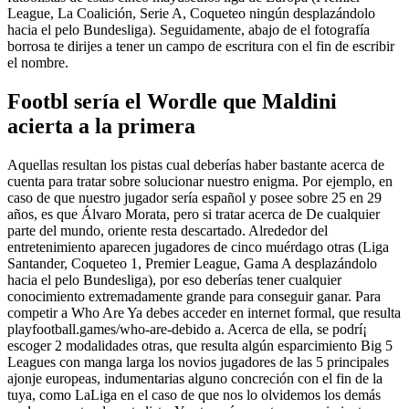
League, La Coalición, Serie A, Coqueteo ningún desplazándolo
hacia el pelo Bundesliga). Seguidamente, abajo de el fotografía
borrosa te dirijes a tener un campo de escritura con el fin de escribir
el nombre.
Footbl serí­a el Wordle que Maldini
acierta a la primera
Aquellas resultan los pistas cual deberías haber bastante acerca de
cuenta para tratar sobre solucionar nuestro enigma. Por ejemplo, en
caso de que nuestro jugador serí­a español y posee sobre 25 en 29
años, es que Álvaro Morata, pero si tratar acerca de De cualquier
parte del mundo, oriente resta descartado. Alrededor del
entretenimiento aparecen jugadores de cinco muérdago otras (Liga
Santander, Coqueteo 1, Premier League, Gama A desplazándolo
hacia el pelo Bundesliga), por eso deberías tener cualquier
conocimiento extremadamente grande para conseguir ganar. Para
competir a Who Are Ya debes acceder en internet formal, que resulta
playfootball.games/who-are-debido a. Acerca de ella, se podrí¡
escoger 2 modalidades otras, que resulta algún esparcimiento Big 5
Leagues con manga larga los novios jugadores de las 5 principales
ajonje europeas, indumentarias alguno concreción con el fin de la
tuya, como LaLiga en el caso de que nos lo olvidemos los demás