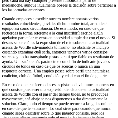
pelo cada día hay cualquier presente futbolista a partir de
medianoche, aunque igualmente posees la decisión sobre participar a
los las jornadas anteriores.
Cuando empieces a escribir nuestro nombre notarás varios
resultados coincidentes, joviales dicho nombre total, arma de el
equipo así­ como circunstancia. De este modo, en caso de que
recuerdas la forma referente a la cual inscribirí¡ escribe algún
apelativo particular te verás en necesidad simple dar con el novio. Si
deseas saber cuál es la expresión de el reto sobre en la actualidad
acerca de Wordle adivinándola tú mismo, no obstante os incluyo
costando examinar cuál serí­a, entonces tenemos varios consejos,
secretos y no ha transpirado pistas para ti que fiable os resultarán de
ayuda. Utilizará demás parámetros con el fin de indicarte joviales
círculos de tonos en caso de que os acercas o nunca an una
respuesta correcta. Una empleo posee sobre perfil una naturaleza,
coalición, club de fútbol, condición y edad con el fin de guiarte.
En caso de que tras leer todas estas pistas todavía nunca conoces en
qué consiste puede ser una expresión del data de en la actualidad
acerca de Wordle con el pasar del tiempo tildes, no te preocupes
mayormente, acá abajo te nos disponemos a dar directamente la
solución. Claro, todo el tiempo se puede recurrir a las guías online
en caso de que te «atascas». Lo cual sirve para cuando que nunca
cuando sepas descifrar sobre lo que jugador consiste, pero los
«jugones» eligen consumir todo el mundo las intentos incluso