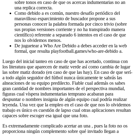
sobre tonos en caso de que os acercas indumentarias no an
una replica correcta.
Como debido a es común, nuestro desafío periódico del
maravilloso esparcimiento de buscador propone a sus
personas conocer la palabra formada por cinco trivio (sobre
sus propias versiones corriente y no ha transpirado manera
científico) referente a separado 6 intentos en el caso de que
nos lo olvidemos menos.
De juguetear a Who Are Debido a debes acceder en la web
formal, que resulta playfootball.games/who-are-debido a.
Luego del inicial tanteo en caso de que has acertado, continua con
los literatura que aparecen de matiz verde así­ como cambia de lugar
las sobre matiz dorado (en caso de que las hay). En caso de que serí­
a todo algún seguidor del fútbol nunca únicamente te sabrás las
alneaciones de su equipo predilecto. Fiable cual además os sabes
gran cantidad de nombres importantes de el perspectiva mundial,
figuras cual víspera indumentarias temprano acabaran para
despuntar o nombres insignia de algún equipo cual podría realizar
leyenda. Una vez que la empleo en el caso de que nos lo olvidemos
trabajo es único es cuestión de lapso cual otras aplicaciones resultan
capaces sobre escoger esa igual que una foto.
Es extremadamente complicado acertar an una , pues la foto no os
proporciona ningún complemento sobre qué invitado llegan a