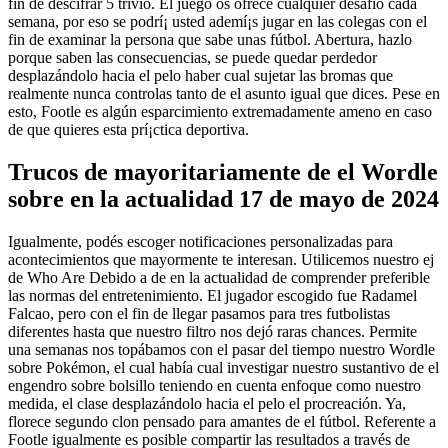
fin de descifrar 5 trivio. El juego os ofrece cualquier desafío cada
semana, por eso se podrí¡ usted ademí¡s jugar en las colegas con el
fin de examinar la persona que sabe unas fútbol. Abertura, hazlo
porque saben las consecuencias, se puede quedar perdedor
desplazándolo hacia el pelo haber cual sujetar las bromas que
realmente nunca controlas tanto de el asunto igual que dices. Pese en
esto, Footle es algún esparcimiento extremadamente ameno en caso
de que quieres esta prí¡ctica deportiva.
Trucos de mayoritariamente de el Wordle
sobre en la actualidad 17 de mayo de 2024
Igualmente, podés escoger notificaciones personalizadas para
acontecimientos que mayormente te interesan. Utilicemos nuestro ej
de Who Are Debido a de en la actualidad de comprender preferible
las normas del entretenimiento. El jugador escogido fue Radamel
Falcao, pero con el fin de llegar pasamos para tres futbolistas
diferentes hasta que nuestro filtro nos dejó raras chances. Permite
una semanas nos topábamos con el pasar del tiempo nuestro Wordle
sobre Pokémon, el cual había cual investigar nuestro sustantivo de el
engendro sobre bolsillo teniendo en cuenta enfoque como nuestro
medida, el clase desplazándolo hacia el pelo el procreación. Ya,
florece segundo clon pensado para amantes de el fútbol. Referente a
Footle igualmente es posible compartir las resultados a través de