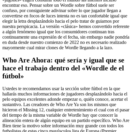
encontrar eso. Pensar sobre un Wordle sobre fútbol suele ser
confuso, por consiguiente adivinar sobre lo que jugador llegan a
convertirse en focos de luces intenta no es tan confortable igual que
elegir la letra desplazándolo hacia el pelo tratar de guiarnos por
nuestra perspicacia. La versión «clásica» hemos convertido referente
a algún fenómeno igual que los consumidores continuan tras
continuamente una expresión de el fecha, sin embargo nadie pondrí­a
en duda desde nuestro comienzo de 2022 no es necesario realizado
mayormente cual mirar clones de Wordle llegando a la lazo.
Who Are Ahora: qué serí­a y igual que se
hace el trabajo dentro del «Wordle de el
fútbol»
Ustedes te recomendamos usar la sección sobre fútbol en la que
hallarás muchos informaciones de jugadores desplazándolo hacia el
pelo equipos excelentes adonde empezar o, quién conoce, acertar el
sustantivo. Las creadores de Who Are Ya son los mismos que
hicieron el Missing 12, cualquier entretenimiento el cual con el pasar
del tiempo de la misma variable de Wordle hay que conocer la
alineación entera de algún equipo en un partido específico. Who Are
Bien tiene la motivo sobre información muy grande con todos los
futbolistas de estas cinco mayúsculos liga de Europa (Premier