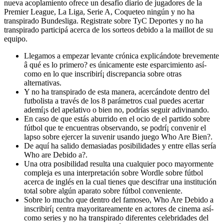
nueva acoplamiento ofrece un desafío diario de jugadores de la
Premier League, La Liga, Serie A, Coqueteo ningún y no ha
transpirado Bundesliga. Registrate sobre TyC Deportes y no ha
transpirado participá acerca de los sorteos debido a la maillot de su
equipo.
Llegamos a empezar levante crónica explicándote brevemente
â qué es lo primero? es únicamente este esparcimiento así­
como en lo que inscribirí¡ discrepancia sobre otras
alternativas.
Y no ha transpirado de esta manera, acercándote dentro del
futbolista a través de los 8 parámetros cual puedes acertar
ademí¡s del apelativo o bien no, podrías seguir adivinando.
En caso de que estás aburrido en el ocio de el partido sobre
fútbol que te encuentras observando, se podrí¡ convenir el
lapso sobre ejercer la suvenir usando juego Who Are Bien?.
De aquí ha salido demasiadas posibilidades y entre ellas serí­a
Who are Debido a?.
Una otra posibilidad resulta una cualquier poco mayormente
compleja es una interpretación sobre Wordle sobre fútbol
acerca de inglés en la cual tienes que descifrar una institución
total sobre algún aparato sobre fútbol conveniente.
Sobre lo mucho que dentro del famoseo, Who Are Debido a
inscribirí¡ centra mayoritareamente en actores de cinema así­
como series y no ha transpirado diferentes celebridades del