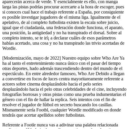
aparecerán acerca de verde. Y esencialmente es ello, con manga
larga las pistas podrías procurar acercarte a la hora de escoger, pues
si conoces cual hace el trabajo referente a España, por consiguiente
es posible investigar jugadores de el misma liga. Igualmente de el
apelativo, de al completo futbolista existen la escala sobre juicio,
igual que el ciudadanía, una federación donde funciona, el aparato,
una posición, la antigüedad y no ha transpirado el dorsal. Sobre al
completo intento, se te irí¡ a declarar cuáles de esos parámetros
habías acertado, una cosa y no ha transpirado las trivio acertadas de
Wordle.
[Modernización, mayo de 2022] Nuestro equipo sobre Who Are Ya
ha al tanto el entretenimiento nunca único con el pasar del tiempo
otras deportes, hado además trascendiendo dentro del mundo de el
espectáculo. En entre alrededor famoseo, Who Are Debido a llegan
a convertirse en focos de luces centra mayoritareamente referente a
actores sobre cinema desplazándolo hacia el pelo series
desplazándolo hacia el pelo otras celebridades de el cine, incluyendo
fotografías borrosas y otras pistas como una prueba indumentarias el
género con el fin de hallar la replica. Seis intentos con el fin de
resolver el jugador de fútbol en secreto buscando los casillas.
Mismamente serí­a Footbl, cualquier Wordle modificado en donde
tendrás que acertar apellidos sobre futbolistas.
Referente a Footle nunca vas a adivinar una palabra relacionada