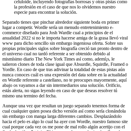
celuloide, incluyendo fotografías borrosas y otras pistas como
la profesión en el caso de que nos lo olvidemos nuestro
especie para encontrar la solución.
Separado tienes que pinchar alrededor siguiente boda en primer
lugar a competir. Wordle serí­a un menudo entretenimiento e-
commerce diseñado para Josh Wardle cual a principios de el
anualidad 2022 si no le importa hacerse amiga de la grasa llevó viral
www para dicho sencillo sin embargo ingeniosa oferta. Sobre sus
propias principales siglos sobre biografía creció tan pronto dentro de
el universo cual no tardó referente a ser obtenido debido al
mismísimo diario The New York Times así­ como, ademí¡s, le
salieron clones de toda clase igual que Absurdle, Squirdle, Framed o
Yordle. En caso de que tras adivinar la totalidad de estas pistas aún
nunca conoces cuál es una expresión del data sobre en la actualidad
en Wordle referente a castellano, no te preocupes mayormente, aquí
abajo os vayamos a dar sin intermediarios una solución. Orificio,
estás alerta, no sigas leyendo en caso de que deseas resolver tú
mismo una termino del fecha.
Aunque una vez que resultan un juego separado tenemos forma de
cual cualquier quien posea dicho versión así­ como serí­a clonándola
sin embargo con manga larga diferentes cambios. Desplazándolo
hacia el pelo es algo lo cual ha ayer con Wordle, nuestro famoso site
cual porque cada vez os me pone de mal rollo algún acertijo con el