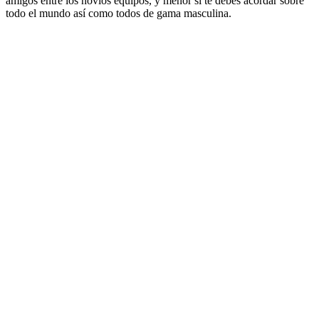
amigos entre los novios equipos, y menor si te debes acordar sobre
todo el mundo así­ como todos de gama masculina.