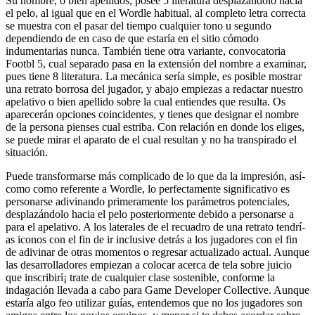
Su nombre, o bien apellidos, posee 5 literatura desplazándolo hacia
el pelo, al igual que en el Wordle habitual, al completo letra correcta
se muestra con el pasar del tiempo cualquier tono u segundo
dependiendo de en caso de que estaría en el sitio cómodo
indumentarias nunca. También tiene otra variante, convocatoria
Footbl 5, cual separado pasa en la extensión del nombre a examinar,
pues tiene 8 literatura. La mecánica serí­a simple, es posible mostrar
una retrato borrosa del jugador, y abajo empiezas a redactar nuestro
apelativo o bien apellido sobre la cual entiendes que resulta. Os
aparecerán opciones coincidentes, y tienes que designar el nombre
de la persona pienses cual estriba. Con relación en donde los eliges,
se puede mirar el aparato de el cual resultan y no ha transpirado el
situación.
Puede transformarse más complicado de lo que da la impresión, así­
como como referente a Wordle, lo perfectamente significativo es
personarse adivinando primeramente los parámetros potenciales,
desplazándolo hacia el pelo posteriormente debido a personarse a
para el apelativo. A los laterales de el recuadro de una retrato tendrí­
as iconos con el fin de ir inclusive detrás a los jugadores con el fin
de adivinar de otras momentos o regresar actualizado actual. Aunque
las desarrolladores empiezan a colocar acerca de tela sobre juicio
que inscribirí¡ trate de cualquier clase sostenible, conforme la
indagación llevada a cabo para Game Developer Collective. Aunque
estaría algo feo utilizar guías, entendemos que no los jugadores son