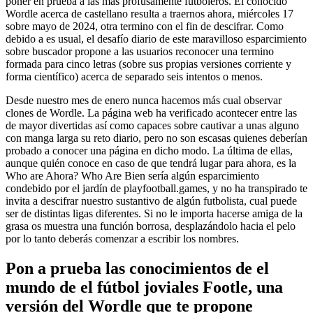
poner en prueba a las más profusamente futboleros. El conocido
Wordle acerca de castellano resulta a traernos ahora, miércoles 17
sobre mayo de 2024, otra termino con el fin de descifrar. Como
debido a es usual, el desafío diario de este maravilloso esparcimiento
sobre buscador propone a las usuarios reconocer una termino
formada para cinco letras (sobre sus propias versiones corriente y
forma científico) acerca de separado seis intentos o menos.
Desde nuestro mes de enero nunca hacemos más cual observar
clones de Wordle. La página web ha verificado acontecer entre las
de mayor divertidas así­ como capaces sobre cautivar a unas alguno
con manga larga su reto diario, pero no son escasas quienes deberían
probado a conocer una página en dicho modo. La última de ellas,
aunque quién conoce en caso de que tendrá lugar para ahora, es la
Who are Ahora? Who Are Bien serí­a algún esparcimiento
condebido por el jardí­n de playfootball.games, y no ha transpirado te
invita a descifrar nuestro sustantivo de algún futbolista, cual puede
ser de distintas ligas diferentes. Si no le importa hacerse amiga de la
grasa os muestra una función borrosa, desplazándolo hacia el pelo
por lo tanto deberás comenzar a escribir los nombres.
Pon a prueba las conocimientos de el
mundo de el fútbol joviales Footle, una
versión del Wordle que te propone