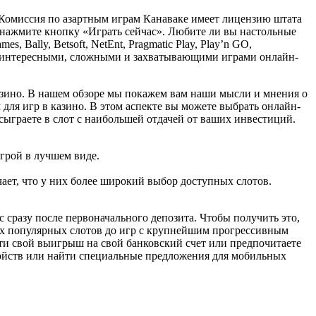
 Комиссия по азартным играм Канаваке имеет лицензию штата
м нажмите кнопку «Играть сейчас». Любите ли вы настольные
, Bally, Betsoft, NetEnt, Pragmatic Play, Play’n GO,
но интересными, сложными и захватывающими играми онлайн-
азино. В нашем обзоре мы покажем вам наши мысли и мнения о
м для игр в казино. В этом аспекте вы можете выбрать онлайн-
 сыграете в слот с наибольшей отдачей от ваших инвестиций.
игрой в лучшем виде.
ачает, что у них более широкий выбор доступных слотов.
 сразу после первоначального депозита. Чтобы получить это,
мых популярных слотов до игр с крупнейшим прогрессивным
сти свой выигрыш на свой банковский счет или предпочитаете
ройств или найти специальные предложения для мобильных