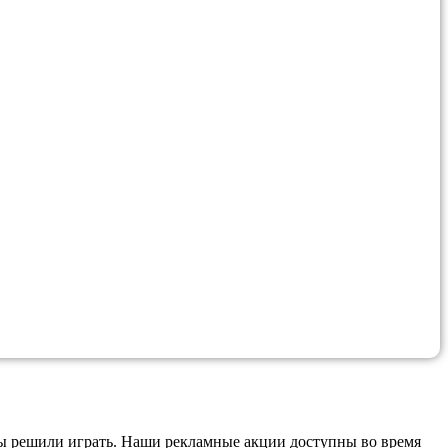
 вы решили играть. Наши рекламные акции доступны во время