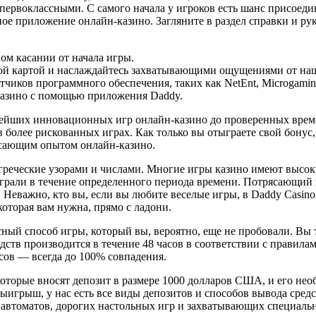
первоклассными. С самого начала у игроков есть шанс присоеди
ое приложение онлайн-казино. Загляните в раздел справки и рук
ном касании от начала игры.
вой картой и наслаждайтесь захватывающими ощущениями от наш
иков программного обеспечения, таких как NetEnt, Microgaming, 
казино с помощью приложения Daddy.
ейших инновационных игр онлайн-казино до проверенных времен
 более рискованных играх. Как только вы отыграете свой бонус,
рясающим опытом онлайн-казино.
 греческие узорами и числами. Многие игры казино имеют высо
играли в течение определенного периода времени. Потрясающий
 Неважно, кто вы, если вы любите веселые игры, в Daddy Casino
которая вам нужна, прямо с ладони.
асный способ игры, который вы, вероятно, еще не пробовали. Вы 
дств производится в течение 48 часов в соответствии с правил
усов — всегда до 100% совпадения.
оторые вносят депозит в размере 1000 долларов США, и его нео
ыигрыш, у нас есть все виды депозитов и способов вывода сред
автоматов, дорогих настольных игр и захватывающих специальн