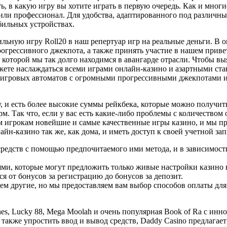
ь, в какую игру вы хотите играть в первую очередь. Как и мно
к или профессионал. Для удобства, адаптированного под различны
бильных устройствах.
ьную игру Roll20 в наш репертуар игр на реальные деньги. В 
грессивного джекпота, а также принять участие в нашем приве
о которой мы так долго находимся в авангарде отрасли. Чтобы вы
ете наслаждаться всеми играми онлайн-казино и азартными ста
игровых автоматов с огромными прогрессивными джекпотами и 
 и есть более высокие суммы рейкбека, которые можно получить
м. Так что, если у вас есть какие-либо проблемы с количеством 
 игрокам новейшие и самые качественные игры казино, и мы пр
н-казино так же, как дома, и иметь доступ к своей учетной зап
редств с помощью предпочитаемого ими метода, и в зависимости 
и, которые могут предложить только живые настройки казино 
 от бонусов за регистрацию до бонусов за депозит.
ем другие, но мы предоставляем вам выбор способов оплаты для
Riches, Lucky 88, Mega Moolah и очень популярная Book of Ra с 
а также упростить ввод и вывод средств, Daddy Casino предлаг