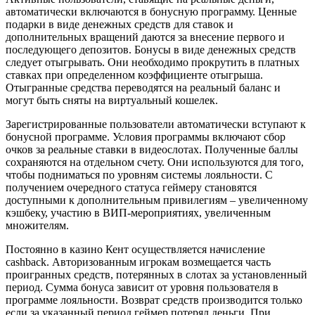
автоматически включаются в бонусную программу. Ценные
подарки в виде денежных средств для ставок и
дополнительных вращений даются за внесение первого и
последующего депозитов. Бонусы в виде денежных средств
следует отыгрывать. Они необходимо прокрутить в платных
ставках при определенном коэффициенте отыгрыша.
Отыгранные средства переводятся на реальный баланс и
могут быть сняты на виртуальный кошелек.
Зарегистрированные пользователи автоматически вступают к
бонусной программе. Условия программы включают сбор
очков за реальные ставки в видеослотах. Полученные баллы
сохраняются на отдельном счету. Они используются для того,
чтобы подниматься по уровням системы лояльности. С
получением очередного статуса геймеру становятся
доступными к дополнительным привилегиям – увеличенному
кэшбеку, участию в ВИП-мероприятиях, увеличенным
множителям.
Постоянно в казино Кент осуществляется начисление
cashback. Авторизованным игрокам возмещается часть
проигранных средств, потерянных в слотах за установленный
период. Сумма бонуса зависит от уровня пользователя в
программе лояльности. Возврат средств производится только
если за указанный период геймер потерял деньги. При