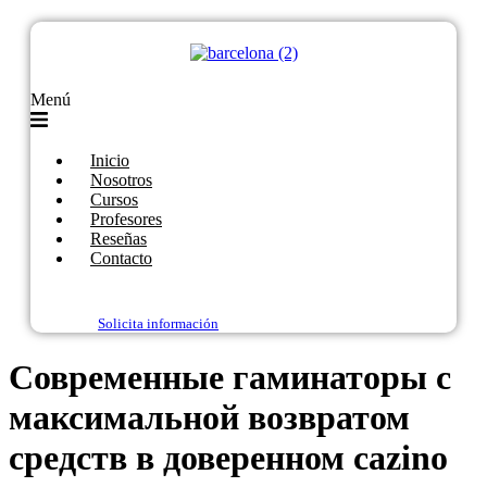
Menú
Inicio
Nosotros
Cursos
Profesores
Reseñas
Contacto
Solicita información
Современные гаминаторы с
максимальной возвратом
средств в доверенном cazino