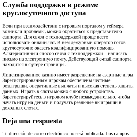
Служба поддержки в режиме
круглосуточного доступа
Если при взаимодействии с игровым порталом у геймера
возникли проблемы, можно обратиться к представителю
саппорта. Для связи с техподдержкой проще всего
использовать онлайн-чат. В нем дежурный оператор готов
круглосуточно оказать квалифицированную помощь.
Альтернативный способ связи с техподдержкой – написать
письмо на электронную почту. Действующий e-mail саппорта
находится в футере страницы.
Лицензированное казино имеет разрешение на азартные игры.
Зарегистрированным игрокам обеспечены честные
розыгрыши, оперативные выплаты и высокая степень защиты
данных. Играть в слоты можно с любого устройства.
Зарегистрируйтесь в игровом клубе незамедлительно, чтобы
начать игру на деньги и получать реальные выигрыши в
доходных слотах.
Deja una respuesta
Tu dirección de correo electrónico no será publicada.
Los campos