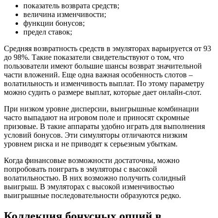
показатель возврата средств;
величина изменчивости;
функции бонусов;
предел ставок;
Средняя возвратность средств в эмуляторах варьируется от 93
до 98%. Такие показатели свидетельствуют о том, что
пользователи имеют большие шансы возврат значительной
части вложений. Еще одна важная особенность слотов –
волатильность и изменчивость выплат. По этому параметру
можно судить о размере выплат, которые дает онлайн-слот.
При низком уровне дисперсии, выигрышные комбинации
часто выпадают на игровом поле и приносят скромные
призовые. В такие аппараты удобно играть для выполнения
условий бонусов. Эти симуляторы отличаются низким
уровнем риска и не приводят к серьезным убыткам.
Когда финансовые возможности достаточны, можно
попробовать поиграть в эмуляторы с высокой
волатильностью. В них возможно получить солидный
выигрыш. В эмуляторах с высокой изменчивостью
выигрышные последовательности образуются редко.
Коллекция бонусных опций в