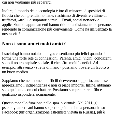
cui non vogliamo più separarci.
Inoltre, il mondo della tecnologia è irto di minacce: dispositivi di
fiducia che comprendiamo male, rischiamo di diventare vittime di
truffatori, «troll» e stupratori virtuali. Email, social network e
applicazioni di appuntamenti hanno ridotto la distanza tra le persone,
rendendo la comunicazione più conveniente. Come ha influenzato la
nostra vita?
Non ci sono amici molti amici?
I sociologi hanno notato a lungo: ci sentiamo più felici quando si
forma una forte rete di connessioni. Parenti, amici, vicini, conoscenti
sono il nostro capitale sociale, il che offre molti benefici. Ad
esempio, attraverso «strette di mano» possiamo trovare un lavoro o
un buon medico.
Sappiamo che nei momenti difficili riceveremo supporto, anche se
apprezziamo l’indipendenza e non ci piace imporre. Infine, abbiamo
solo qualcuno con cui chattare. Possiamo sempre tirare il filo e
qualcuno risponderà sicuramente.
Questo modello funziona nello spazio virtuale. Nel 2011, gli
psicologi americani hanno scoperto: più amici una persona ha su
Facebook (un’organizzazione estremista vietata in Russia), più è