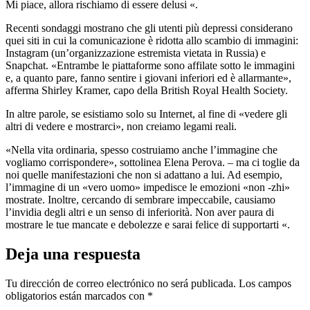
Mi piace, allora rischiamo di essere delusi «.
Recenti sondaggi mostrano che gli utenti più depressi considerano
quei siti in cui la comunicazione è ridotta allo scambio di immagini:
Instagram (un’organizzazione estremista vietata in Russia) e
Snapchat. «Entrambe le piattaforme sono affilate sotto le immagini
e, a quanto pare, fanno sentire i giovani inferiori ed è allarmante»,
afferma Shirley Kramer, capo della British Royal Health Society.
In altre parole, se esistiamo solo su Internet, al fine di «vedere gli
altri di vedere e mostrarci», non creiamo legami reali.
«Nella vita ordinaria, spesso costruiamo anche l’immagine che
vogliamo corrispondere», sottolinea Elena Perova. – ma ci toglie da
noi quelle manifestazioni che non si adattano a lui. Ad esempio,
l’immagine di un «vero uomo» impedisce le emozioni «non -zhi»
mostrate. Inoltre, cercando di sembrare impeccabile, causiamo
l’invidia degli altri e un senso di inferiorità. Non aver paura di
mostrare le tue mancate e debolezze e sarai felice di supportarti «.
Deja una respuesta
Tu dirección de correo electrónico no será publicada.
Los campos
obligatorios están marcados con
*