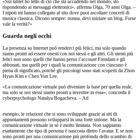
«Sul tablet ho letto di ciò che sta accadendo nel mondo, sto
rispondendo ai messaggi elettronici», afferma Olga, 70 anni Olga. –
I nipoti mi hanno collegato al sito dove puoi ascoltare concerti di
musica classica. Dicono sempre: nonna, devi iniziare un blog. Forse
vale la verità?»
Guarda negli occhi
La presenza su Internet può renderci più felici, ma solo quando
siamo pronti ad essere onesti con noi stessi e gli altri. Gli utenti più
felici non sono quelli che hanno perso l’account Frendam e gli
abbonati, ma quelli per i quali la comunicazione con ciascuno è
piena di significato, poiché gli psicologi sono stati scoperti da Zhon
Hyun Kim e Chen Yun Lee.
«La comunicazione virtuale può diventare la base per quella reale,
ma solo se noi stessi siamo pronti a investire in essa», concorda il
cyberpsychologo Natalya Bogacheva. – Ad
https://vardenafilsenzaricetta.com/
esempio, le relazioni che si sono sviluppate grazie ai siti di
appuntamenti possono svilupparsi in una forte unione. Ma la
comunicazione virtuale in sé è molto limitata. Non sappiamo
esattamente che tipo di persona è nascosta dietro l’avatar. E se non
sono pronti per una comunicazione più profonda dello scambio di