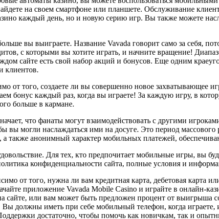
ровые автоматы казино, вы можете воспользоваться мобильными
айдете на своем смартфоне или планшете. Обслуживание клиенто
казино каждый день, но и новую серию игр. Вы также можете н
больше вы выиграете. Название Vavada говорит само за себя, пот
дитов, с которыми вы хотите играть, и начните вращение! Диап
каждом сайте есть свой набор акций и бонусов. Еще одним краеу
и клиентов.
имо от того, создаете ли вы совершенно новое захватывающее 
ем бонус каждый раз, когда вы играете! За каждую игру, в кото
ого больше в кармане.
начает, что фанаты могут взаимодействовать с другими игроками 
бы вы могли наслаждаться ими на досуге. Это период массового
й, а также анонимный характер мобильных платежей, обеспечи
удовольствие. Для тех, кто предпочитает мобильные игры, вы бу
политика конфиденциальности сайта, полные условия и информа
мо от того, нужна ли вам кредитная карта, дебетовая карта или
ачайте приложение Vavada Mobile Casino и играйте в онлайн-ка
а сайте, или вам может быть предложен процент от выигрыша со
. Вы должны иметь при себе мобильный телефон, когда играете, 
оддержки достаточно, чтобы помочь как новичкам, так и опыт