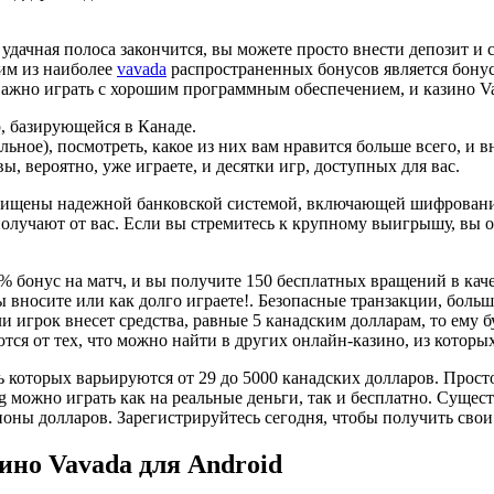
а удачная полоса закончится, вы можете просто внести депозит 
ним из наиболее
vavada
распространенных бонусов является бонус 
 важно играть с хорошим программным обеспечением, и казино V
p, базирующейся в Канаде.
ное), посмотреть, какое из них вам нравится больше всего, и в
ы, вероятно, уже играете, и десятки игр, доступных для вас.
ащищены надежной банковской системой, включающей шифрование
олучают от вас. Если вы стремитесь к крупному выигрышу, вы об
0% бонус на матч, и вы получите 150 бесплатных вращений в ка
ы вносите или как долго играете!. Безопасные транзакции, бол
и игрок внесет средства, равные 5 канадским долларам, то ему б
ются от тех, что можно найти в других онлайн-казино, из которы
ь которых варьируются от 29 до 5000 канадских долларов. Прос
g можно играть как на реальные деньги, так и бесплатно. Суще
оны долларов. Зарегистрируйтесь сегодня, чтобы получить свои 
ино Vavada для Android