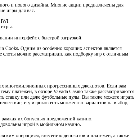
ого и нового дизайна. Многие акции предназначены для
ие игры для вас.
QIWI.
 игры.
вании интерфейс с быстрой загрузкой.
tain Cooks. Одним из особенно хороших аспектов является
е слоты можно рассматривать как подборку игр с отличным
ших многомиллионных прогрессивных джекпотов. Если вам
тему платежей, в обзоре Vavada Casino также рассматриваются
ать ставку или даже футбольные пулы. Вы также можете играть
ешествие, и у игроков есть множество вариантов на выбор,
в рамках их бонусных предложений казино.
м довольны игрой в мобильном казино.
ковским операциям, внесению депозитов и платежей, а также