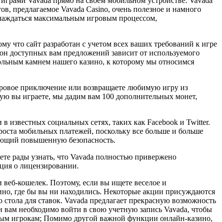
 играми Vavada прямо на своем мобильном устройстве. Vavada
в, предлагаемое Vavada Casino, очень полезное и намного
аслаждаться максимальным игровым процессом,
ому что сайт разработан с учетом всех ваших требований к игре
азон доступных вам предложений зависит от используемого
гольным камнем нашего казино, к которому мы относимся
игровое приключение или возвращаете любимую игру из
рую вы играете, мы дадим вам 100 дополнительных монет,
в известных социальных сетях, таких как Facebook и Twitter.
 роста мобильных платежей, поскольку все больше и больше
вающий повышенную безопасность.
дете рады узнать, что Vavada полностью привержено
ция о лицензировании.
 веб-кошелек. Поэтому, если вы ищете веселое и
зино, где бы вы ни находились. Некоторые акции присуждаются
 стола для ставок. Vavada предлагает прекрасную возможность
и вам необходимо войти в свою учетную запись Vavada, чтобы
ным игрокам; Помимо другой важной функции онлайн-казино,