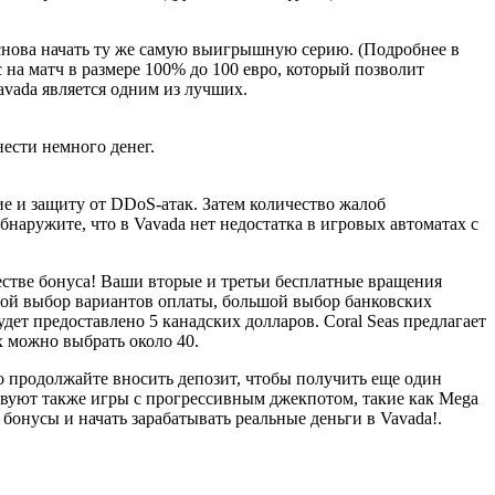
и снова начать ту же самую выигрышную серию. (Подробнее в
на матч в размере 100% до 100 евро, который позволит
avada является одним из лучших.
нести немного денег.
 и защиту от DDoS-атак. Затем количество жалоб
наружите, что в Vavada нет недостатка в игровых автоматах с
честве бонуса! Ваши вторые и третьи бесплатные вращения
ьшой выбор вариантов оплаты, большой выбор банковских
удет предоставлено 5 канадских долларов. Coral Seas предлагает
х можно выбрать около 40.
то продолжайте вносить депозит, чтобы получить еще один
ствуют также игры с прогрессивным джекпотом, такие как Mega
бонусы и начать зарабатывать реальные деньги в Vavada!.