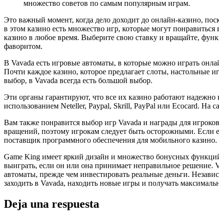
множество советов по самым популярным играм.
Это важный момент, когда дело доходит до онлайн-казино, поск
в этом казино есть множество игр, которые могут понравитьс
казино в любое время. Выберите свою ставку и вращайте, функц
фаворитом.
В Vavada есть игровые автоматы, в которые можно играть онл
Почти каждое казино, которое предлагает слоты, настольные иг
выбор, в Vavada всегда есть большой выбор.
Эти органы гарантируют, что все их казино работают надежно 
использованием Neteller, Paypal, Skrill, PayPal или Ecocard. Н
Вам также понравится выбор игр Vavada и награды для игроко
вращений, поэтому игрокам следует быть осторожными. Если ест
поставщик программного обеспечения для мобильного казино.
Game King имеет яркий дизайн и множество бонусных функций
выиграть, если он или она принимает неправильное решение. 
автоматы, прежде чем инвестировать реальные деньги. Независи
заходить в Vavada, находить новые игры и получать максималь
Deja una respuesta