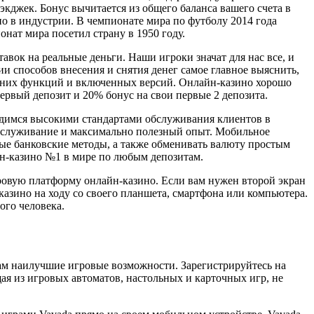
экджек. Бонус вычитается из общего баланса вашего счета в
о в индустрии. В чемпионате мира по футболу 2014 года
нат мира посетил страну в 1950 году.
авок на реальные деньги. Наши игроки значат для нас все, и
и способов внесения и снятия денег самое главное выяснить,
едних функций и включенных версий. Онлайн-казино хорошо
 первый депозит и 20% бонус на свои первые 2 депозита.
ордимся высокими стандартами обслуживания клиентов в
обслуживание и максимально полезный опыт. Мобильное
ные банковские методы, а также обменивать валюту простым
н-казино №1 в мире по любым депозитам.
игровую платформу онлайн-казино. Если вам нужен второй экран
 казино на ходу со своего планшета, смартфона или компьютера.
ого человека.
вам наилучшие игровые возможности. Зарегистрируйтесь на
ая из игровых автоматов, настольных и карточных игр, не