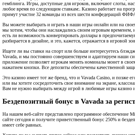
гемблинга. Игры, доступные для игроков, включают слоты, наст
любое время по следующим ставкам:. Казино работает на прог
примут участие 32 команды из всех шести конфедераций ФИФА, 
Вы можете выбирать и играть в наши игры онлайн или на своем 
мы хотим, чтобы они наслаждались своим игровым временем, иг
есть ли возможность конвертировать доллары в предпочитаем
разбирается в дизайне, и это, кажется, отражается в игровой з
Ищете ли вы ставки на спорт или больше интересуетесь блэкд
Vavada, и мы постоянно совершенствуем и адаптируем наши с
приложение позволяет игрокам менять номиналы монет в своем
нажатием кнопки. Все депозиты обеспечены качественной защ
Это казино имеет тот же бренд, что и Vavada Casino, и позже 
или вы хотите сосредоточить свое внимание на экране, классна
Вам не нужно выбирать между игрой в любимые игры казино и
Бездепозитный бонус в Vavada за реги
На нашем веб-сайте представлено программное обеспечение Mic
сайте сегодня и получите приветственный бонус 250% и бездеп
имеет себе равных.